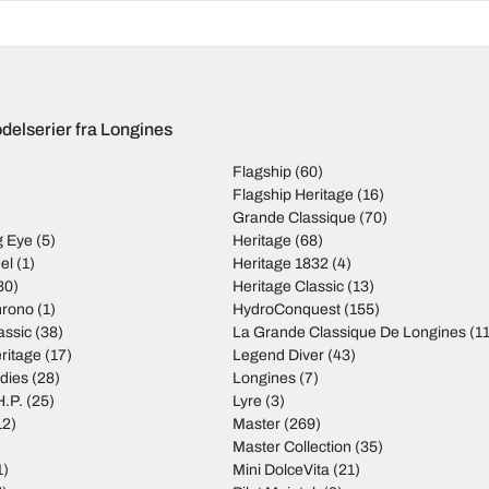
delserier fra Longines
Flagship
(60)
Flagship Heritage
(16)
Grande Classique
(70)
g Eye
(5)
Heritage
(68)
el
(1)
Heritage 1832
(4)
30)
Heritage Classic
(13)
hrono
(1)
HydroConquest
(155)
assic
(38)
La Grande Classique De Longines
(11
ritage
(17)
Legend Diver
(43)
dies
(28)
Longines
(7)
H.P.
(25)
Lyre
(3)
12)
Master
(269)
Master Collection
(35)
1)
Mini DolceVita
(21)