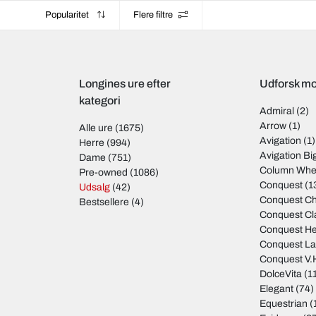
Popularitet
Flere filtre
Longines ure efter
Udforsk mo
kategori
Admiral
(2)
Arrow
(1)
Alle ure
(1675)
Avigation
(1)
Herre
(994)
Avigation Bi
Dame
(751)
Column Whe
Pre-owned
(1086)
Conquest
(1
Udsalg
(42)
Conquest C
Bestsellere
(4)
Conquest Cl
Conquest He
Conquest La
Conquest V.
DolceVita
(1
Elegant
(74)
Equestrian
(