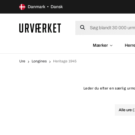
Danmark • Dansk
Mærker
Herr
Ure
Longines
Heritage 1945
Leder du efter en særlig urmo
Alle ure 