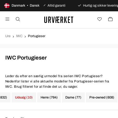
e betalinger
Danmark • Dansk
Altid garanti
Hurtig og sikker levering
Ure
IWC
Portugieser
IWC Portugieser
Leder du efter en særlig urmodel fra serien IWC Portugieser?
Nedenfor lister vi alle aktuelle modeller fra Portugieser-serien fra
IWC. Brug filteret for at finde det ur, du søger.
(832)
Udsalg (10)
Herre (764)
Dame (77)
Pre-owned (608)