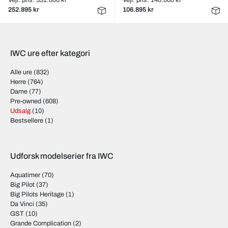
Vejl. pris: 331.000 kr
Vejl. pris: 140.000 kr
252.895 kr
106.895 kr
IWC ure efter kategori
Alle ure
(832)
Herre
(764)
Dame
(77)
Pre-owned
(608)
Udsalg
(10)
Bestsellere
(1)
Udforsk modelserier fra IWC
Aquatimer
(70)
Big Pilot
(37)
Big Pilots Heritage
(1)
Da Vinci
(35)
GST
(10)
Grande Complication
(2)