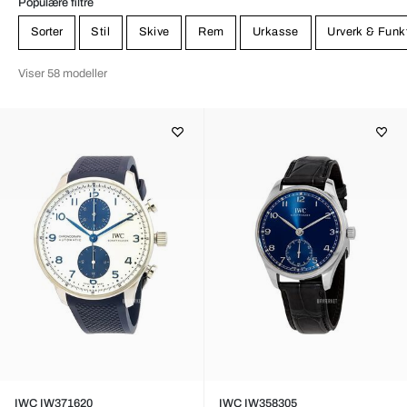
Populære filtre
Sorter
Stil
Skive
Rem
Urkasse
Urverk & Funk
Viser 58 modeller
IWC IW371620
IWC IW358305