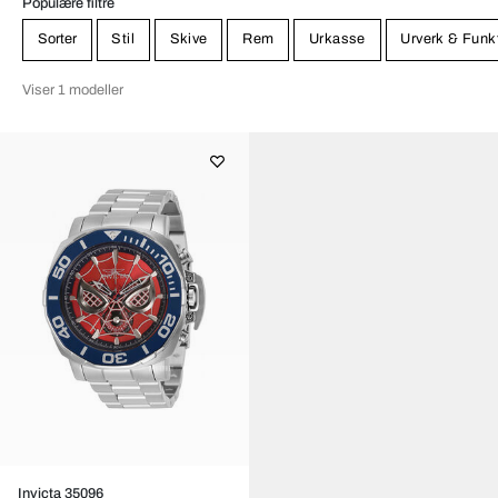
Populære filtre
Sorter
Stil
Skive
Rem
Urkasse
Urverk & Funk
Viser 1 modeller
Invicta 35096