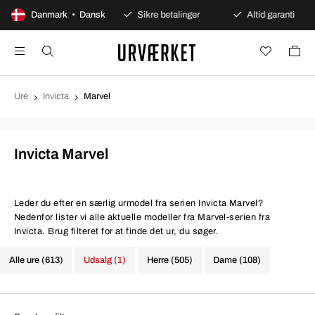
100 dages åbent køb
Danmark • Dansk
Sikre betalinger
Altid garanti
Ure
Invicta
Marvel
Invicta Marvel
Leder du efter en særlig urmodel fra serien Invicta Marvel?
Nedenfor lister vi alle aktuelle modeller fra Marvel-serien fra
Invicta. Brug filteret for at finde det ur, du søger.
Alle ure (613)
Udsalg (1)
Herre (505)
Dame (108)