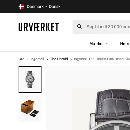
Danmark • Dansk
Mærker
Herr
Ure
Ingersoll
The Herald
Ingersoll The Herald Grå/Læder 