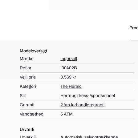
Prod
Modeloversigt
Mærke
Ingersoll
Ref.nr
I00402B
Vejl. pris
3.569 kr
Kategori
The Herald
Stil
Herreur, dress-/sportsmodel
Garanti
2 års forhandlergaranti
Vandtæthed
5 ATM
Urværk
Urverk &
Automatisk, selvoptrækkende