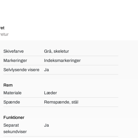
ret
retur
Skivefarve
Grå, skeletur
Markeringer
Indeksmarkeringer
Selvlysende visere
Ja
Rem
Materiale
Læder
Spænde
Remspænde, stål
Funktioner
Separat
Ja
sekundviser