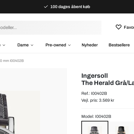
100 dages åbent køb
Favor
e
Dame
Pre-owned
Nyheder
Bestsellere
Ø40 mm I00402B
Ingersoll
The Herald Grå/
Ref.: I00402B
Vejl. pris: 3.569 kr
Model: I00402B