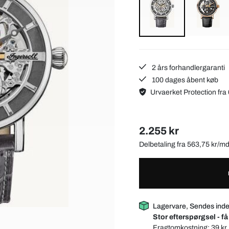
2 års forhandlergaranti
100 dages åbent køb
Urvaerket Protection fra 
2.255 kr
Delbetaling fra 563,75 kr/m
Lagervare, Sendes inde
Stor efterspørgsel - få
Fragtomkostning:
39 kr