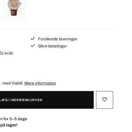
Forsikrede leveringer
Sikre betalinger
61 kr/år
d. med
Viabill
.
Mere information
LÆG I INDKØBSKURVEN
n for 3–5 dage
 på lager!