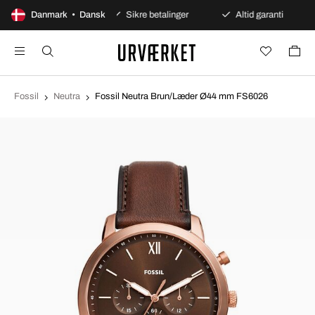
0 dages åbent køb
Danmark • Dansk
Sikre betalinger
Altid garanti
Fossil
Neutra
Fossil Neutra Brun/Læder Ø44 mm FS6026