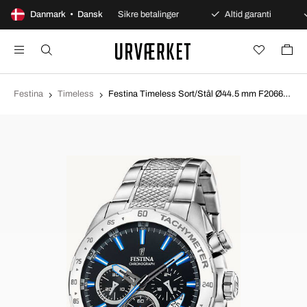
 dages åbent køb
Danmark • Dansk
Sikre betalinger
Altid garanti
Festina
Timeless
Festina Timeless Sort/Stål Ø44.5 mm F20668-6