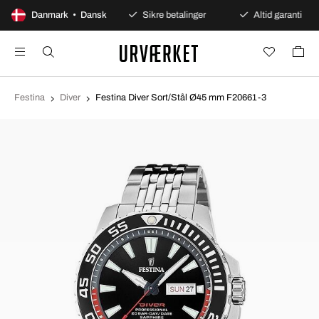
100 dages åbent køb
Danmark • Dansk
Sikre betalinger
Altid garanti
Festina
Diver
Festina Diver Sort/Stål Ø45 mm F20661-3