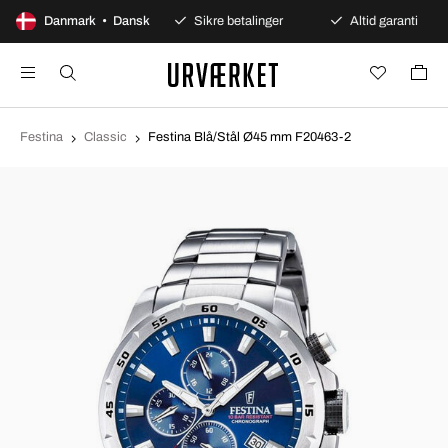
100 dages åbent køb
Danmark • Dansk
Sikre betalinger
Altid garanti
Festina
Classic
Festina Blå/Stål Ø45 mm F20463-2