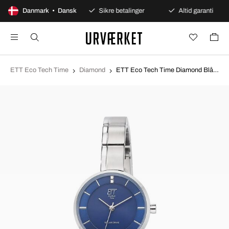
100 dages åbent køb
Danmark • Dansk
Sikre betalinger
Altid garanti
ETT Eco Tech Time
Diamond
ETT Eco Tech Time Diamond Blå/Stål Ø28 mm ELS-12149-32M