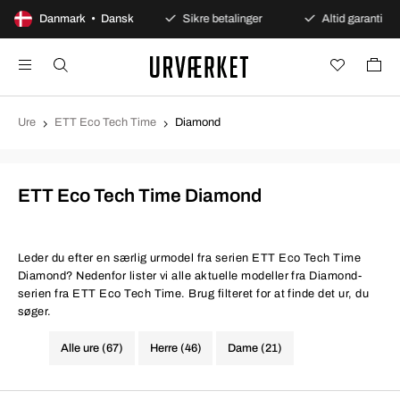
100 dages åbent køb
Danmark • Dansk
Sikre betalinger
Altid garanti
Ure
ETT Eco Tech Time
Diamond
ETT Eco Tech Time Diamond
Leder du efter en særlig urmodel fra serien ETT Eco Tech Time
Diamond? Nedenfor lister vi alle aktuelle modeller fra Diamond-
serien fra ETT Eco Tech Time. Brug filteret for at finde det ur, du
søger.
Alle ure (67)
Herre (46)
Dame (21)