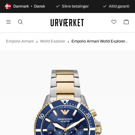
100 dages åbent køb
Danmark • Dansk
Sikre betalinger
Altid garanti
Emporio Armani
World Explorer
Emporio Armani World Explorer Blå/Guldtonet stål Ø43 mm AR11362