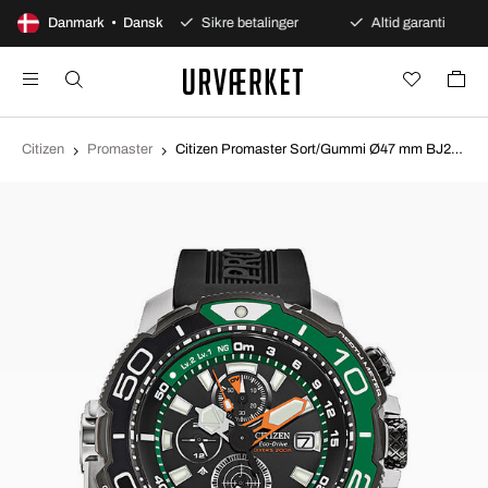
00 dages åbent køb
Danmark • Dansk
Sikre betalinger
Altid garanti
Citizen
Promaster
Citizen Promaster Sort/Gummi Ø47 mm BJ2168-01E