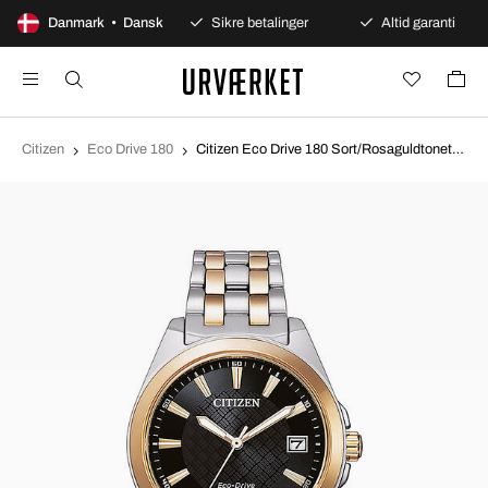
100 dages åbent køb
Danmark • Dansk
Sikre betalinger
Altid garanti
Citizen
Eco Drive 180
Citizen Eco Drive 180 Sort/Rosaguldtonet stål Ø34 mm EO1213-85E