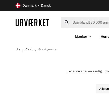
Danmark • Dansk
Mærker
Herr
Ure
Casio
Gravitymaster
Leder du efter en særlig urmo
Alle ur