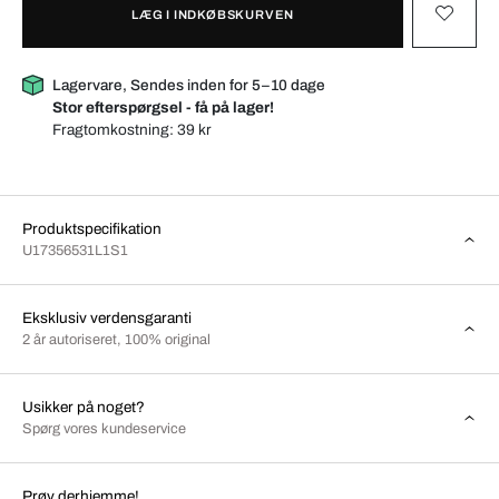
LÆG I INDKØBSKURVEN
Lagervare, Sendes inden for 5–10 dage
Stor efterspørgsel - få på lager!
Fragtomkostning:
39 kr
Produktspecifikation
U17356531L1S1
Eksklusiv verdensgaranti
2 år autoriseret, 100% original
Usikker på noget?
Spørg vores kundeservice
Prøv derhjemme!