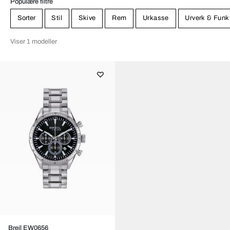
Populære filtre
Sorter
Stil
Skive
Rem
Urkasse
Urverk & Funk
Viser 1 modeller
Breil EW0656