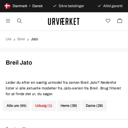
100 dages åbent køb
Danmark • Dansk
Sikre betalinger
Altid garanti
Ure
Breil
Jato
Breil Jato
Leder du efter en særlig urmodel fra serien Breil Jato? Nedenfor
lister vi alle aktuelle modeller fra Jato-serien fra Breil. Brug filteret
for at finde det ur, du søger.
Alle ure (64)
Udsalg (1)
Herre (39)
Dame (28)