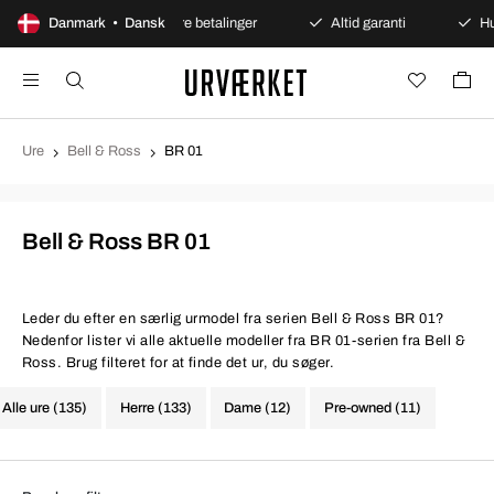
 åbent køb
Danmark • Dansk
Sikre betalinger
Altid garanti
Hurti
Ure
Bell & Ross
BR 01
Bell & Ross BR 01
Leder du efter en særlig urmodel fra serien Bell & Ross BR 01?
Nedenfor lister vi alle aktuelle modeller fra BR 01-serien fra Bell &
Ross. Brug filteret for at finde det ur, du søger.
Alle ure (135)
Herre (133)
Dame (12)
Pre-owned (11)