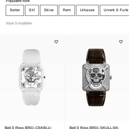
Populære filtre
Sorter
Stil
Skive
Rem
Urkasse
Urverk & Funk
Viser 5 modeller
Bell & Ross BR01-CSKBLU-
Bell & Ross BR01-SKULL-SK-