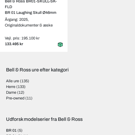
Bell & Ross BR01-SKULL-SK-
FLD
BR 01 Laughing Skull Ø46mm
Årgang: 2025,
Originaldokumenter & æske
Vejl. pris: 195.100 kr
133.495 kr
Bell & Ross ure efter kategori
Alle ure
(135)
Herre
(133)
Dame
(12)
Pre-owned
(11)
Udforsk modelserier fra Bell & Ross
BR 01
(5)