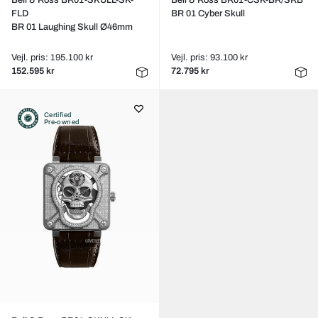
Bell & Ross BR01-SKULL-SK-
Bell & Ross BR01-CSK-BR/SRB
FLD
BR 01 Cyber Skull
BR 01 Laughing Skull Ø46mm
Vejl. pris: 195.100 kr
Vejl. pris: 93.100 kr
152.595 kr
72.795 kr
Certified
Pre-owned