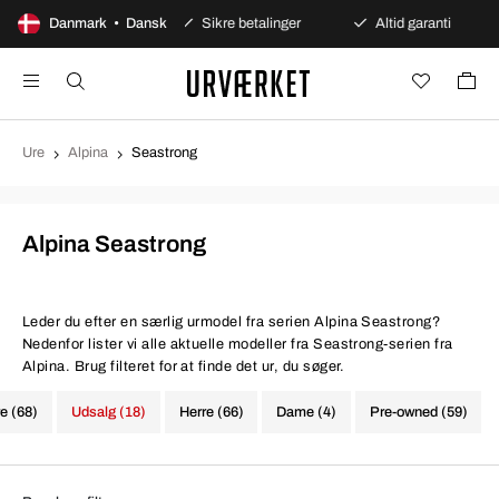
dages åbent køb
Danmark • Dansk
Sikre betalinger
Altid garanti
Ure
Alpina
Seastrong
Alpina Seastrong
Leder du efter en særlig urmodel fra serien Alpina Seastrong?
Nedenfor lister vi alle aktuelle modeller fra Seastrong-serien fra
Alpina. Brug filteret for at finde det ur, du søger.
re (68)
Udsalg (18)
Herre (66)
Dame (4)
Pre-owned (59)