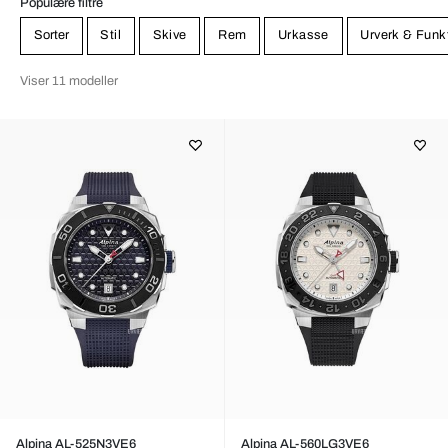
Populære filtre
Sorter
Stil
Skive
Rem
Urkasse
Urverk & Funk
Viser 11 modeller
Alpina AL-525N3VE6
Alpina AL-560LG3VE6