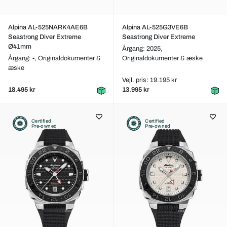
Alpina AL-525NARK4AE6B
Alpina AL-525G3VE6B
Seastrong Diver Extreme
Seastrong Diver Extreme
Ø41mm
Årgang: 2025,
Årgang: -,
Originaldokumenter &
Originaldokumenter & æske
æske
Vejl. pris: 19.195 kr
18.495 kr
13.995 kr
Certified
Certified
Pre-owned
Pre-owned