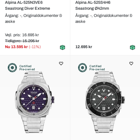
Alpina AL-525N3VE6
Alpina AL-525S4H6
Seastrong Diver Extreme
Seastrong Ø42mm
Årgang: -,
Originaldokumenter &
Årgang: -,
Originaldokumenter &
æske
æske
Vejl. pris: 16.695 kr
Tidligere: 15.295 kr
Nu
13.595 kr
(-11%)
12.695 kr
Certified
Certified
Pre-owned
Pre-owned