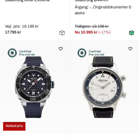
Seastrong Diver Extreme
Seastrong Ø44mm
Årgang: -,
Originaldokumenter &
æske
Vejl. pris: 19.195 kr
Tidligere: 13.195 kr
17.795 kr
Nu
10.995 kr
(-17%)
Certified
Certified
Pre-owned
Pre-owned
Nedsat pris