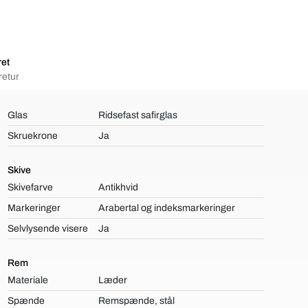
ret
retur
Glas
Ridsefast safirglas
Skruekrone
Ja
Skive
Skivefarve
Antikhvid
Markeringer
Arabertal og indeksmarkeringer
Selvlysende visere
Ja
Rem
Materiale
Læder
Spænde
Remspænde, stål