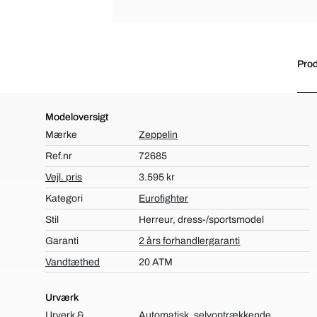
Prod
Modeloversigt
Mærke
Zeppelin
Ref.nr
72685
Vejl. pris
3.595 kr
Kategori
Eurofighter
Stil
Herreur, dress-/sportsmodel
Garanti
2 års forhandlergaranti
Vandtæthed
20 ATM
Urværk
Urverk &
Automatisk, selvoptrækkende