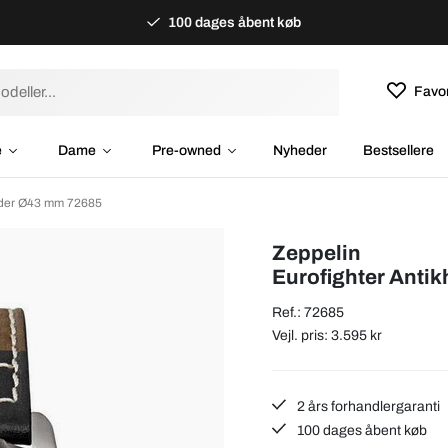
100 dages åbent køb
Favor
e
Dame
Pre-owned
Nyheder
Bestsellere
Læder Ø43 mm 72685
Zeppelin
Eurofighter Anti
Ref.: 72685
Vejl. pris: 3.595 kr
2 års forhandlergaranti
100 dages åbent køb