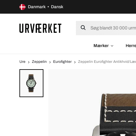
Danmark • Dansk
Mærker
Herr
Ure
Zeppelin
Eurofighter
Zeppelin Eurofighter Antikhvid/