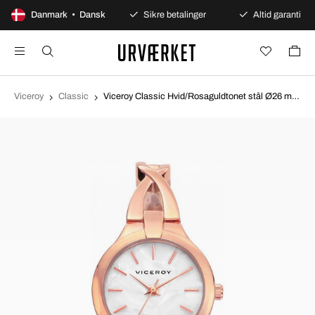
100 dages åbent køb
Danmark • Dansk
Sikre betalinger
Altid garanti
Viceroy
Classic
Viceroy Classic Hvid/Rosaguldtonet stål Ø26 mm 461030-97