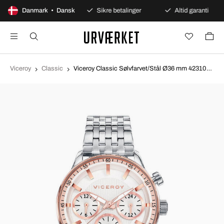
100 dages åbent køb
Danmark • Dansk
Sikre betalinger
Altid garanti
Viceroy
Classic
Viceroy Classic Sølvfarvet/Stål Ø36 mm 42310-07