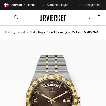
100 dages åbent køb
Danmark • Dansk
Sikre betalinger
Altid garanti
Tudor
Royal
Tudor Royal Brun/18 karat guld Ø41 mm M28603-0007