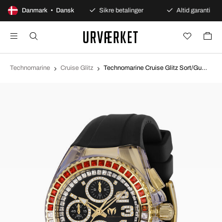
100 dages åbent køb
Danmark • Dansk
Sikre betalinger
Altid garanti
Technomarine
Cruise Glitz
Technomarine Cruise Glitz Sort/Gummi Ø40 mm TM-121050