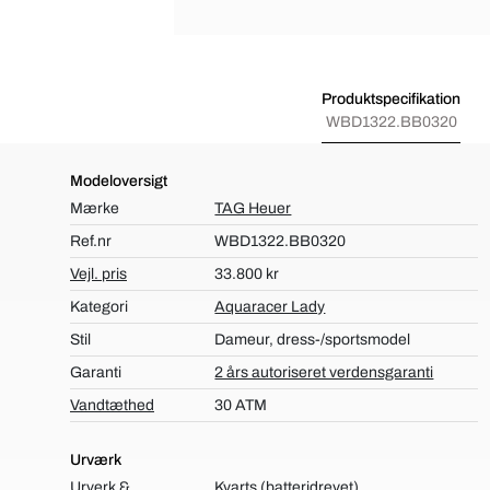
Produktspecifikation
WBD1322.BB0320
Modeloversigt
Mærke
TAG Heuer
Ref.nr
WBD1322.BB0320
Vejl. pris
33.800 kr
Kategori
Aquaracer Lady
Stil
Dameur, dress-/sportsmodel
Garanti
2 års autoriseret verdensgaranti
Vandtæthed
30 ATM
Urværk
Urverk &
Kvarts (batteridrevet)