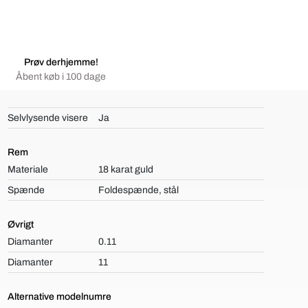
Prøv derhjemme!
Åbent køb i 100 dage
Selvlysende visere
Ja
Rem
Materiale
18 karat guld
Spænde
Foldespænde, stål
Øvrigt
Diamanter
0.11
Diamanter
11
Alternative modelnumre