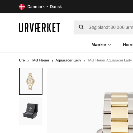
Danmark • Dansk
Mærker
Herr
Ure
TAG Heuer
Aquaracer Lady
TAG Heuer Aquaracer Lady