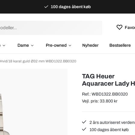
100 dages åbent køb
Favor
e
Dame
Pre-owned
Nyheder
Bestsellere
 Hvid/18 karat guld Ø32 mm WBD1322.BB0320
TAG Heuer
Aquaracer Lady H
Ref.: WBD1322.BB0320
Vejl. pris: 33.800 kr
2 års autoriseret verden
100 dages åbent køb