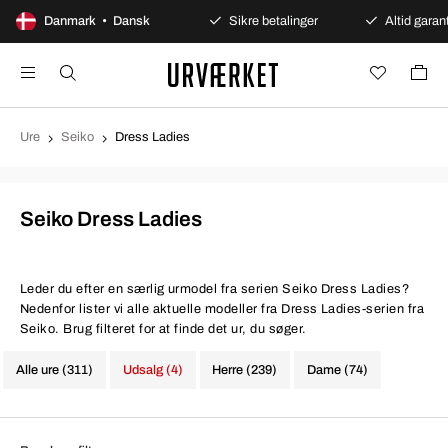
100 dages åbent køb
Danmark • Dansk
Sikre betalinger
Altid garant
Ure
Seiko
Dress Ladies
Seiko Dress Ladies
Leder du efter en særlig urmodel fra serien Seiko Dress Ladies?
Nedenfor lister vi alle aktuelle modeller fra Dress Ladies-serien fra
Seiko. Brug filteret for at finde det ur, du søger.
Alle ure (311)
Udsalg (4)
Herre (239)
Dame (74)