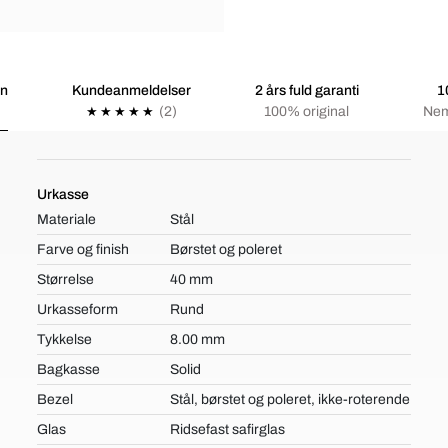
on
Kundeanmeldelser
2 års fuld garanti
1
(2)
100% original
Nem
Urkasse
Materiale
Stål
Farve og finish
Børstet og poleret
Størrelse
40 mm
Urkasseform
Rund
Tykkelse
8.00 mm
Bagkasse
Solid
Bezel
Stål, børstet og poleret, ikke-roterende
Glas
Ridsefast safirglas