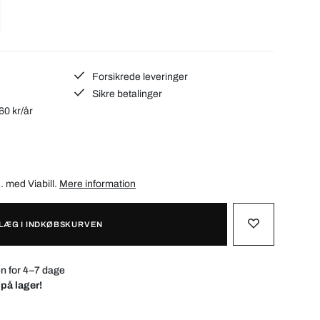
Forsikrede leveringer
Sikre betalinger
60 kr/år
d. med
Viabill
.
Mere information
LÆG I INDKØBSKURVEN
n for 4–7 dage
 på lager!