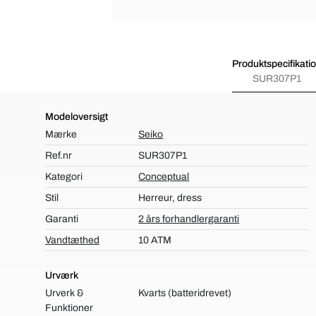
Produktspecifikati
SUR307P1
Modeloversigt
Mærke
Seiko
Ref.nr
SUR307P1
Kategori
Conceptual
Stil
Herreur, dress
Garanti
2 års forhandlergaranti
Vandtæthed
10 ATM
Urværk
Urverk &
Kvarts (batteridrevet)
Funktioner