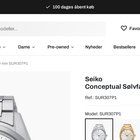
100 dages åbent køb
Favor
e
Dame
Pre-owned
Nyheder
Bestsellere
Ø40 mm SUR307P1
Seiko
Conceptual Sølvf
Ref.: SUR307P1
Model: SUR307P1