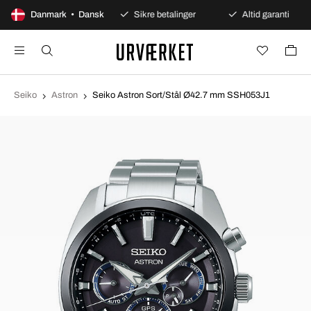
100 dages åbent køb
Danmark • Dansk
Sikre betalinger
Altid garanti
Seiko
Astron
Seiko Astron Sort/Stål Ø42.7 mm SSH053J1