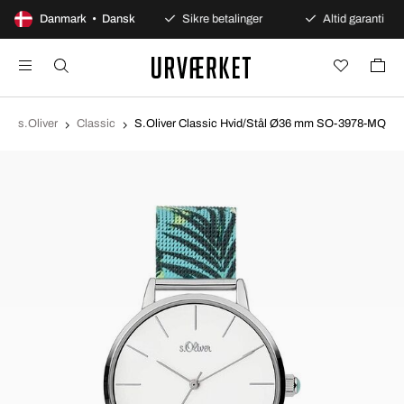
100 dages åbent køb
Danmark • Dansk
Sikre betalinger
Altid garanti
s.Oliver
Classic
S.Oliver Classic Hvid/Stål Ø36 mm SO-3978-MQ