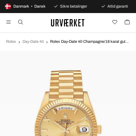
100 dages åbent køb
Danmark • Dansk
Sikre betalinger
Altid garanti
Rolex
Day-Date 40
Rolex Day-Date 40 Champagne/18 karat guld Ø40 mm 228238-0006