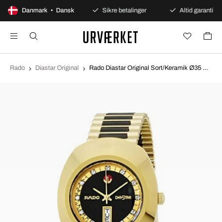
100 dages åbent køb
Danmark • Dansk
Sikre betalinger
Altid garanti
Rado
Diastar Original
Rado Diastar Original Sort/Keramik Ø35 mm R12413584