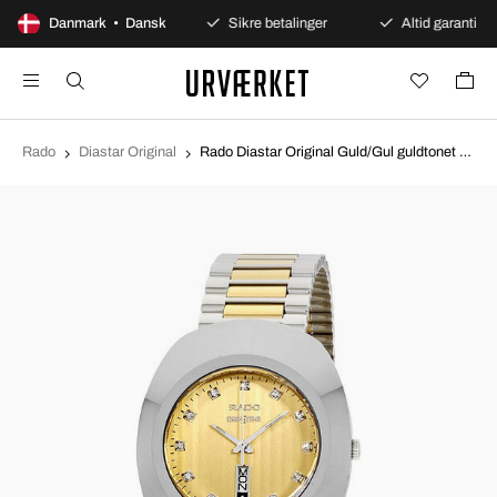
100 dages åbent køb
Danmark • Dansk
Sikre betalinger
Altid garanti
Rado
Diastar Original
Rado Diastar Original Guld/Gul guldtonet stål Ø35 mm R12305304