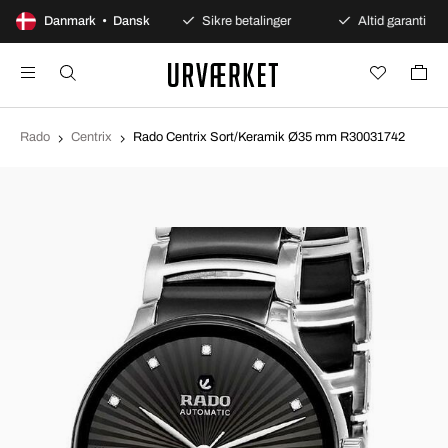
100 dages åbent køb
Danmark • Dansk
Sikre betalinger
Altid garanti
Rado
Centrix
Rado Centrix Sort/Keramik Ø35 mm R30031742