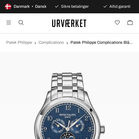
100 dages åbent køb
Danmark • Dansk
Sikre betalinger
Altid garanti
Patek Philippe
Complications
Patek Philippe Complications Blå/Stål Ø38 mm 4947/1A/001