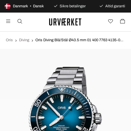
100 dages åbent køb
Danmark • Dansk
Sikre betalinger
Altid garanti
Oris
Diving
Oris Diving Blå/Stål Ø43.5 mm 01 400 7763 4135-07 8 24 09PEB