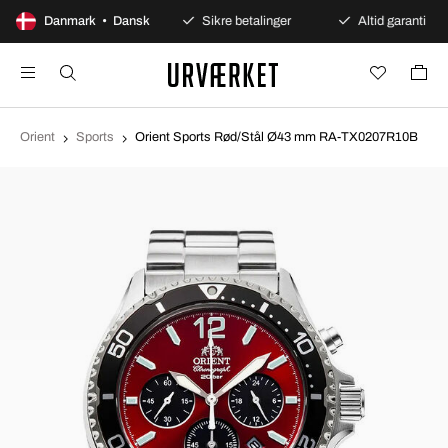
100 dages åbent køb
Danmark • Dansk
Sikre betalinger
Altid garanti
Orient
Sports
Orient Sports Rød/Stål Ø43 mm RA-TX0207R10B