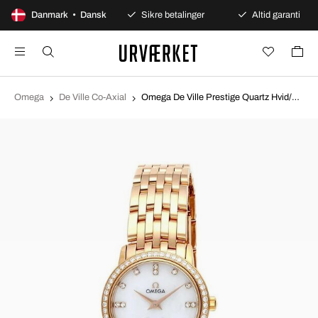
100 dages åbent køb
Danmark • Dansk
Sikre betalinger
Altid garanti
Omega
De Ville Co-Axial
Omega De Ville Prestige Quartz Hvid/18 karat rosa guld Ø27 mm 413.55.27.60.55.002