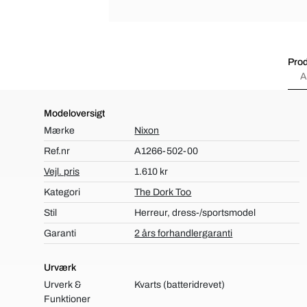
Prod
A
Modeloversigt
Mærke
Nixon
Ref.nr
A1266-502-00
Vejl. pris
1.610 kr
Kategori
The Dork Too
Stil
Herreur, dress-/sportsmodel
Garanti
2 års forhandlergaranti
Urværk
Urverk &
Kvarts (batteridrevet)
Funktioner