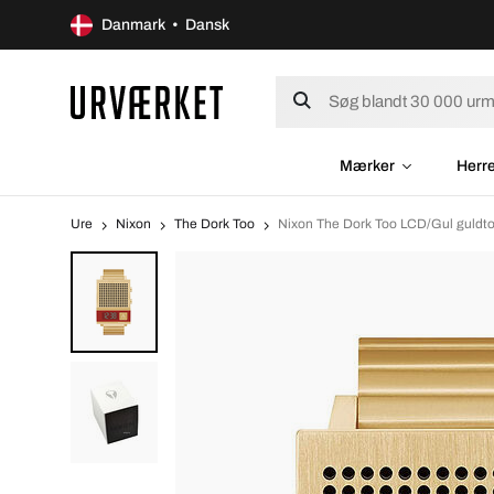
Danmark • Dansk
Mærker
Herr
Ure
Nixon
The Dork Too
Nixon The Dork Too LCD/Gul guldto