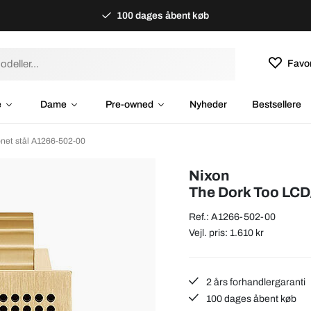
100 dages åbent køb
Favor
e
Dame
Pre-owned
Nyheder
Bestsellere
net stål A1266-502-00
Nixon
The Dork Too LCD/
Ref.: A1266-502-00
Vejl. pris: 1.610 kr
2 års forhandlergaranti
100 dages åbent køb