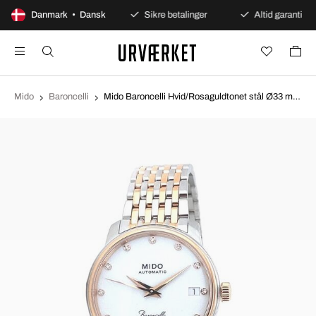
100 dages åbent køb
Danmark • Dansk
Sikre betalinger
Altid garanti
Mido
Baroncelli
Mido Baroncelli Hvid/Rosaguldtonet stål Ø33 mm M027.207.22.016.00