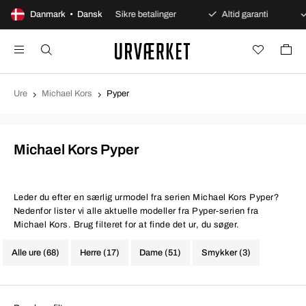
ges åbent køb
Danmark • Dansk
Sikre betalinger
Altid garanti
H
Ure
Michael Kors
Pyper
Michael Kors Pyper
Leder du efter en særlig urmodel fra serien Michael Kors Pyper?
Nedenfor lister vi alle aktuelle modeller fra Pyper-serien fra
Michael Kors. Brug filteret for at finde det ur, du søger.
Alle ure (68)
Herre (17)
Dame (51)
Smykker (3)