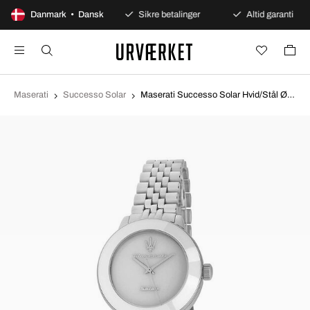
100 dages åbent køb
Danmark • Dansk
Sikre betalinger
Altid garanti
Maserati
Successo Solar
Maserati Successo Solar Hvid/Stål Ø32 mm R8853145512