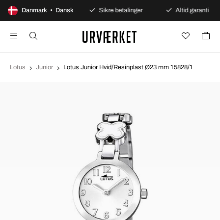
100 dages åbent køb
Danmark • Dansk
Sikre betalinger
Altid garanti
Lotus
Junior
Lotus Junior Hvid/Resinplast Ø23 mm 15828/1