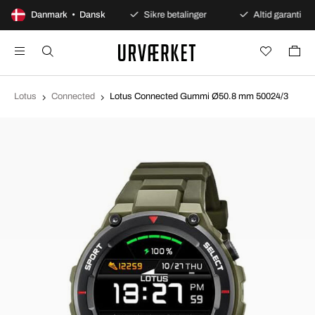
100 dages åbent køb
Danmark • Dansk
Sikre betalinger
Altid garanti
Lotus
Connected
Lotus Connected Gummi Ø50.8 mm 50024/3