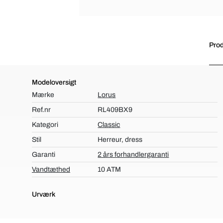
Prod
Modeloversigt
Mærke
Lorus
Ref.nr
RL409BX9
Kategori
Classic
Stil
Herreur, dress
Garanti
2 års forhandlergaranti
Vandtæthed
10 ATM
Urværk