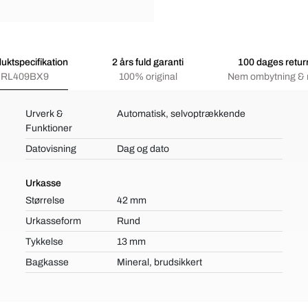
uktspecifikation
2 års fuld garanti
100 dages retur
RL409BX9
100% original
Nem ombytning & 
Urverk &
Automatisk, selvoptrækkende
Funktioner
Datovisning
Dag og dato
Urkasse
Størrelse
42 mm
Urkasseform
Rund
Tykkelse
13 mm
Bagkasse
Mineral, brudsikkert