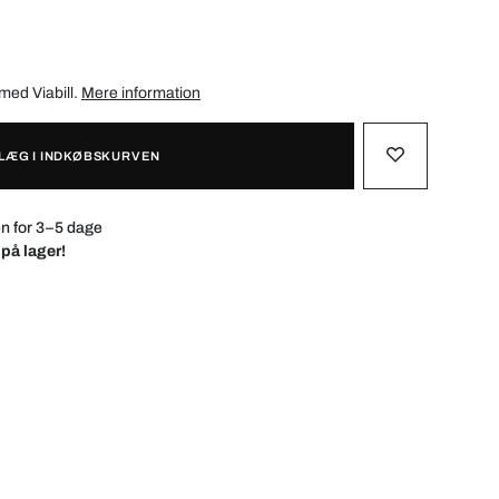
. med
Viabill
.
Mere information
LÆG I INDKØBSKURVEN
n for 3–5 dage
 på lager!