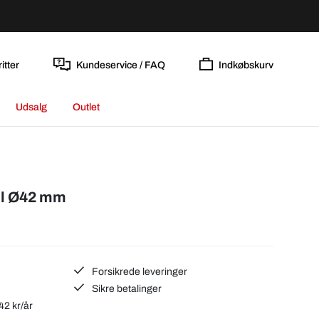
itter
Kundeservice / FAQ
Indkøbskurv
Udsalg
Outlet
il Ø42 mm
Forsikrede leveringer
Sikre betalinger
42 kr/år