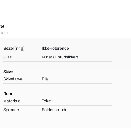
ret
retur
Bezel (ring)
Ikke-roterende
Glas
Mineral, brudsikkert
Skive
Skivefarve
Blå
Rem
Materiale
Tekstil
Spænde
Foldespænde