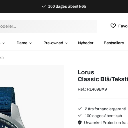
100 dages åbent køb
Favor
e
Dame
Pre-owned
Nyheder
Bestsellere
BX9
Lorus
Classic Blå/Tekst
Ref.: RL409BX9
2 års forhandlergaranti
100 dages åbent køb
Urvaerket Protection fra 