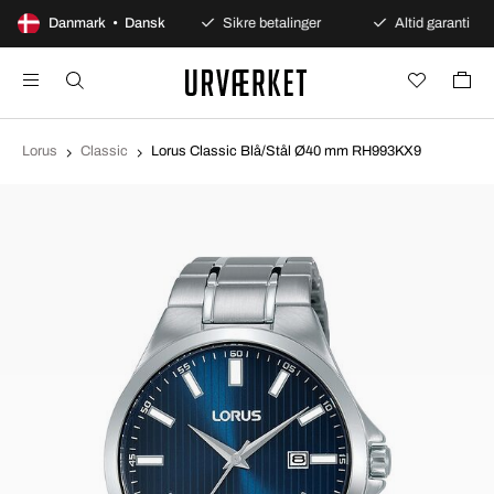
100 dages åbent køb
Danmark • Dansk
Sikre betalinger
Altid garanti
Lorus
Classic
Lorus Classic Blå/Stål Ø40 mm RH993KX9