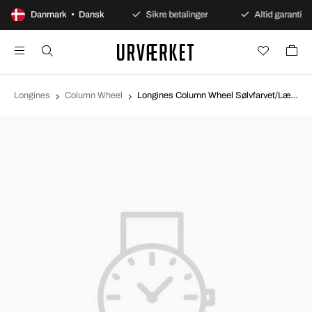
100 dages åbent køb
Danmark • Dansk
Sikre betalinger
Altid garanti
Longines
Column Wheel
Longines Column Wheel Sølvfarvet/Læder Ø39 mm L2.733.8.72.4