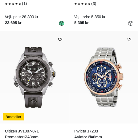
(1)
(3)
Vejl. pris: 28.800 kr
Vejl. pris: 5.850 kr
23.695 kr
5.395 kr
Bestseller
Citizen JV1007-07E
Invicta 17203
Promaster Ø43mm
Aviator Ø48mm