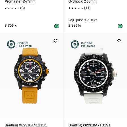
Promaster Ø47mm
G-Shock Ø53mm
(3)
(11)
Vejl. pris: 3.710 kr
3.705 kr
2.885 kr
Certified
Certified
Pre-owned
Pre-owned
Breitling X82310A41B1S1
Breitling X82310A71B1S1