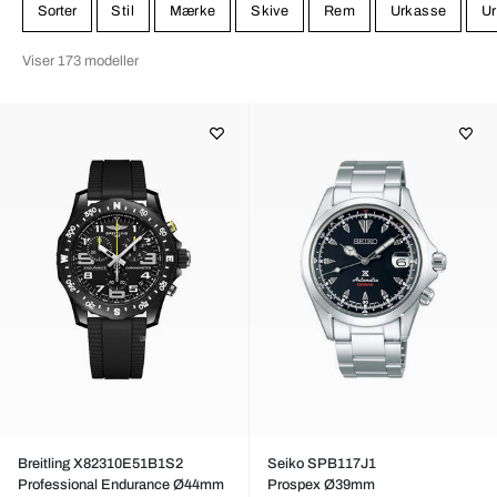
Sorter
Stil
Mærke
Skive
Rem
Urkasse
Ur
Viser 173 modeller
Breitling X82310E51B1S2
Seiko SPB117J1
Professional Endurance Ø44mm
Prospex Ø39mm