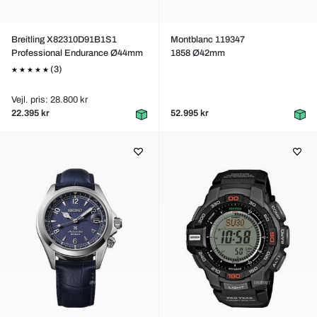
Breitling X82310D91B1S1
Montblanc 119347
Professional Endurance Ø44mm
1858 Ø42mm
(3)
Vejl. pris: 28.800 kr
22.395 kr
52.995 kr