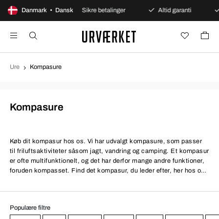
 åbent køb
Danmark • Dansk
Sikre betalinger
Altid garanti
Hurtig
Ure
Kompasure
Kompasure
Køb dit kompasur hos os. Vi har udvalgt kompasure, som passer
til friluftsaktiviteter såsom jagt, vandring og camping. Et kompasur
er ofte multifunktionelt, og det har derfor mange andre funktioner,
foruden kompasset. Find det kompasur, du leder efter, her hos os
– til en god pris.
Populære filtre