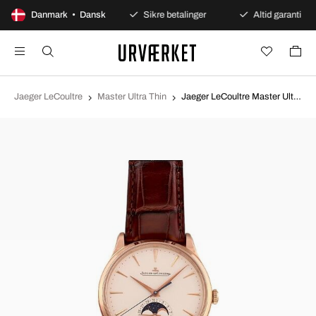
100 dages åbent køb
Danmark • Dansk
Sikre betalinger
Altid garanti
Jaeger LeCoultre
Master Ultra Thin
Jaeger LeCoultre Master Ultra Thin Beige/Læder Ø39 mm 1362510