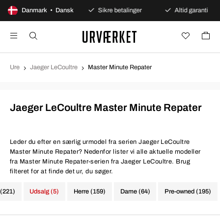
100 dages åbent køb
Danmark • Dansk
Sikre betalinger
Altid garanti
Ure
Jaeger LeCoultre
Master Minute Repater
Jaeger LeCoultre Master Minute Repater
Leder du efter en særlig urmodel fra serien Jaeger LeCoultre
Master Minute Repater? Nedenfor lister vi alle aktuelle modeller
fra Master Minute Repater-serien fra Jaeger LeCoultre. Brug
filteret for at finde det ur, du søger.
 (221)
Udsalg (5)
Herre (159)
Dame (64)
Pre-owned (195)