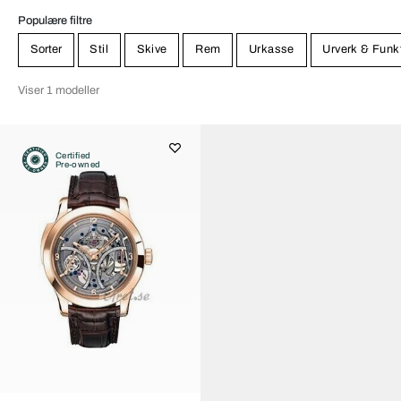
Populære filtre
Sorter
Stil
Skive
Rem
Urkasse
Urverk & Funk
Viser 1 modeller
Certified
Pre-owned