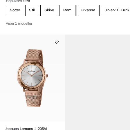
Populære filtre
Sorter
Stil
Skive
Rem
Urkasse
Urverk & Funk
Viser 1 modeller
Jacques Lemans 1-2054I