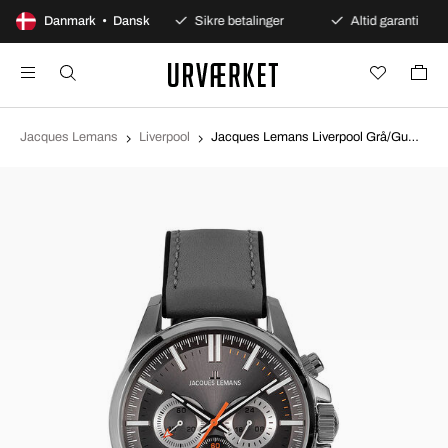
100 dages åbent køb
Danmark • Dansk
Sikre betalinger
Altid garanti
Jacques Lemans
Liverpool
Jacques Lemans Liverpool Grå/Gummi Ø44 mm 1-2119A